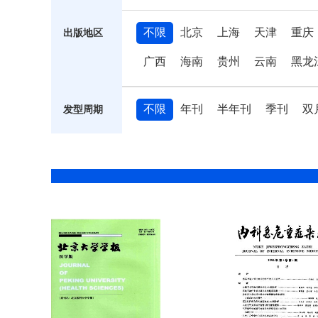
不限
北京
上海
天津
重庆
出版地区
广西
海南
贵州
云南
黑龙
不限
年刊
半年刊
季刊
双
发型周期