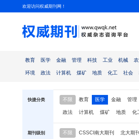
欢迎访问权威期刊网！
教育
医学
金融
管理
科技
工业
机械
农
环境
政法
计算机
煤矿
地质
化工
社会
不限
教育
医学
金融
管理
快捷分类
政法
计算机
煤矿
地质
化
不限
CSSCI南大期刊
北大期
期刊级别