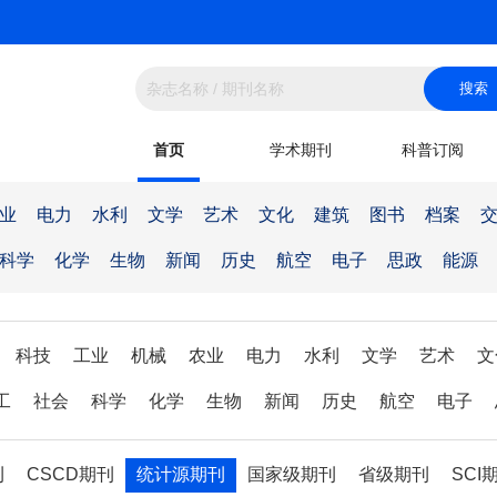
首页
学术期刊
科普订阅
业
电力
水利
文学
艺术
文化
建筑
图书
档案
科学
化学
生物
新闻
历史
航空
电子
思政
能源
科技
工业
机械
农业
电力
水利
文学
艺术
文
工
社会
科学
化学
生物
新闻
历史
航空
电子
刊
CSCD期刊
统计源期刊
国家级期刊
省级期刊
SCI