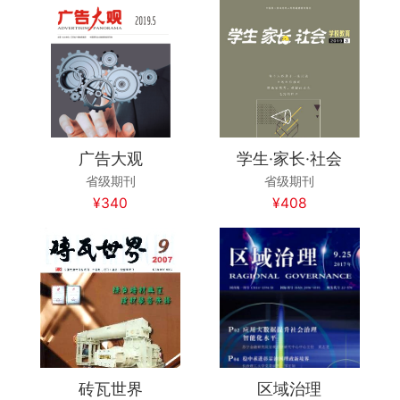
广告大观
学生·家长·社会
省级期刊
省级期刊
¥340
¥408
砖瓦世界
区域治理