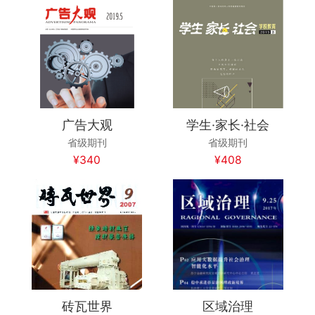
广告大观
学生·家长·社会
省级期刊
省级期刊
¥340
¥408
砖瓦世界
区域治理