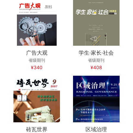
广告大观
学生·家长·社会
省级期刊
省级期刊
¥340
¥408
砖瓦世界
区域治理