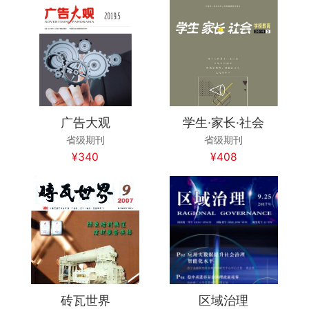
广告大观
学生·家长·社会
省级期刊
省级期刊
¥340
¥408
砖瓦世界
区域治理