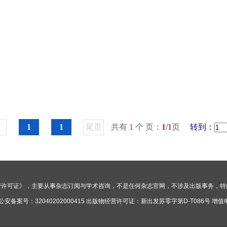
页
1
1
尾页
共有
1
个 页：
1
/1
页
转到：
营许可证》，主要从事杂志订阅与学术咨询，不是任何杂志官网，不涉及出版事务，特
公安备案号：
32040202000415
出版物经营许可证：
新出发苏零字第D-T086号
增值