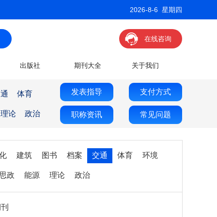
2026-8-6 星期四
在线咨询
出版社
期刊大全
关于我们
发表指导
支付方式
交通
体育
理论
政治
职称资讯
常见问题
化
建筑
图书
档案
交通
体育
环境
思政
能源
理论
政治
期刊