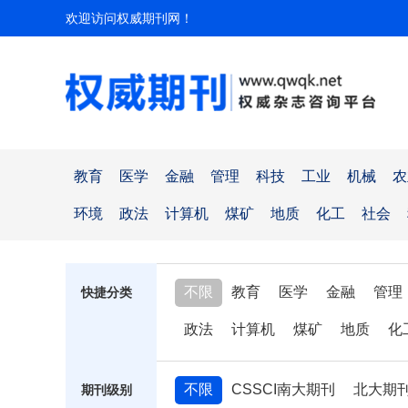
欢迎访问权威期刊网！
教育
医学
金融
管理
科技
工业
机械
农
环境
政法
计算机
煤矿
地质
化工
社会
不限
教育
医学
金融
管理
快捷分类
政法
计算机
煤矿
地质
化
不限
CSSCI南大期刊
北大期
期刊级别