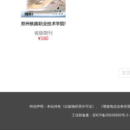
郑州铁路职业技术学院学报
省级期刊
¥160
首
特别声明：本站持有《出版物经营许可证》、《增值电信业务经
工信部备案：
苏ICP备20026650号-2