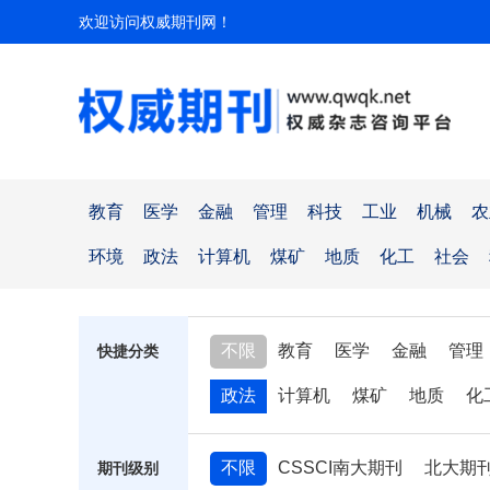
欢迎访问权威期刊网！
教育
医学
金融
管理
科技
工业
机械
农
环境
政法
计算机
煤矿
地质
化工
社会
不限
教育
医学
金融
管理
快捷分类
政法
计算机
煤矿
地质
化
不限
CSSCI南大期刊
北大期
期刊级别