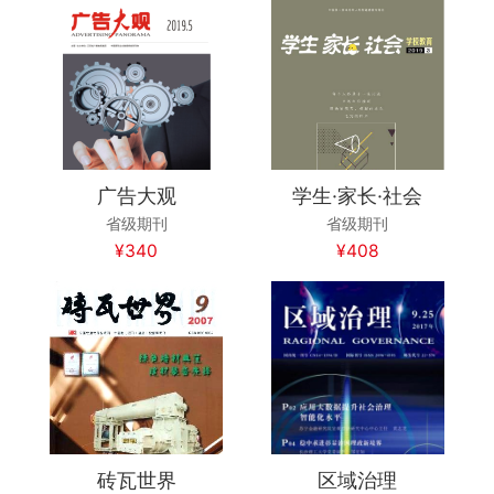
广告大观
学生·家长·社会
省级期刊
省级期刊
¥340
¥408
砖瓦世界
区域治理