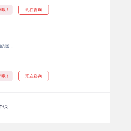
率哦！
现在咨询
面的图…
率哦！
现在咨询
个/页