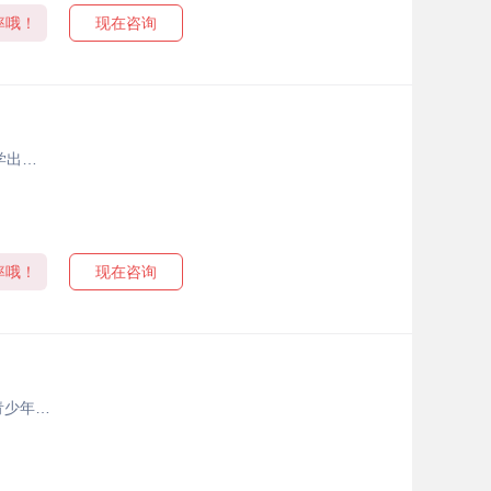
率哦！
现在咨询
学出…
率哦！
现在咨询
青少年…