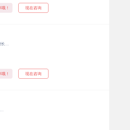
率哦！
现在咨询
增长…
率哦！
现在咨询
…